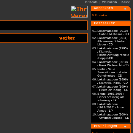
Ihr Konto
|
Warenkorb
|
Kasse
Warenkorb
0 Produkte
Bestseller
01.
Lokalmatadore (2010)
- Söhne Mülheims - CD
02.
Lokalmatadore (2011) -
Alle unsere Schalke
Lieder - CD
03.
Lokalmatadore (1995)
/ Klamydia:
HimmelAchtungPerkele
-Doppel-CD
04.
Lokalmatadore (2010)
- Punk Weihnacht - CD
05.
Profis - Neue
Sensationen und alte
Geheimnisse - CD
06.
Lokalmatadore (1996)
/ Klamydia: Kipsi. - CD
07.
Lokalmatadore (1994)
- Heute ein König - CD
08.
B.trug (1983/2006) -
Lieber schwierig als
schmierig - LP
09.
Lokalmatadore
(1992/2018) - Arme
Armee - LP
10.
Lokalmatadore (2004)
- Armutszeugnisse - CD
Bewertungen