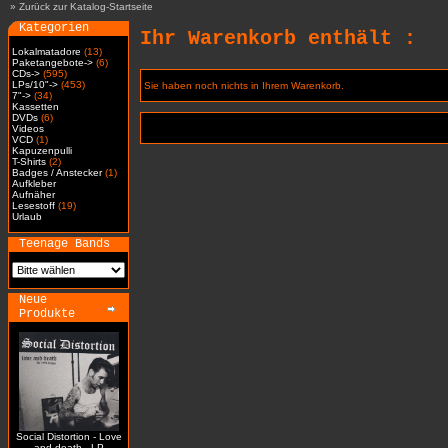
»
Zurück zur Katalog-Startseite
Kategorien
Ihr Warenkorb enthält :
Lokalmatadore
(13)
Paketangebote->
(6)
CDs->
(595)
LPs/10"->
(453)
Sie haben noch nichts in Ihrem Warenkorb.
7"->
(34)
Kassetten
DVDs
(6)
Videos
VCD
(1)
Kapuzenpulli
T-Shirts
(2)
Badges / Anstecker
(1)
Aufkleber
Aufnäher
Lesestoff
(19)
Urlaub
Teenage Bands
Neue
Produkte
Social Distortion - Love
and death - LP