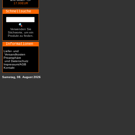
17.00EUR
Schnellsuche
Verwenden Sie
Stichworte, um ein
Produkt zu finden.
Informationen
Liefer- und
Versandkosten
Privatsphäre
und Datenschutz
Impressum/AGB
Kontakt
Samstag, 08. August 2026