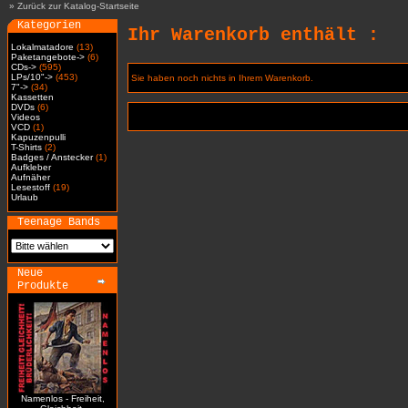
»
Zurück zur Katalog-Startseite
Kategorien
Ihr Warenkorb enthält :
Lokalmatadore
(13)
Paketangebote->
(6)
CDs->
(595)
LPs/10"->
(453)
Sie haben noch nichts in Ihrem Warenkorb.
7"->
(34)
Kassetten
DVDs
(6)
Videos
VCD
(1)
Kapuzenpulli
T-Shirts
(2)
Badges / Anstecker
(1)
Aufkleber
Aufnäher
Lesestoff
(19)
Urlaub
Teenage Bands
Neue
Produkte
Namenlos - Freiheit,