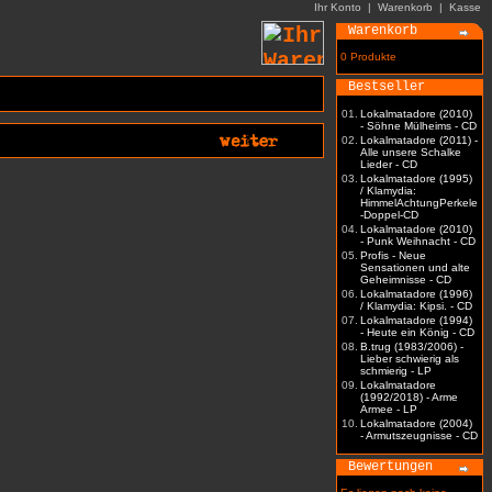
Ihr Konto
|
Warenkorb
|
Kasse
Warenkorb
0 Produkte
Bestseller
01.
Lokalmatadore (2010)
- Söhne Mülheims - CD
02.
Lokalmatadore (2011) -
Alle unsere Schalke
Lieder - CD
03.
Lokalmatadore (1995)
/ Klamydia:
HimmelAchtungPerkele
-Doppel-CD
04.
Lokalmatadore (2010)
- Punk Weihnacht - CD
05.
Profis - Neue
Sensationen und alte
Geheimnisse - CD
06.
Lokalmatadore (1996)
/ Klamydia: Kipsi. - CD
07.
Lokalmatadore (1994)
- Heute ein König - CD
08.
B.trug (1983/2006) -
Lieber schwierig als
schmierig - LP
09.
Lokalmatadore
(1992/2018) - Arme
Armee - LP
10.
Lokalmatadore (2004)
- Armutszeugnisse - CD
Bewertungen