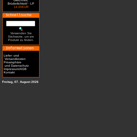
Gleichheit,
Brüderlichkeit! - LP
14.00EUR
Schnellsuche
Verwenden Sie
Stichworte, um ein
Produkt zu finden.
Informationen
Liefer- und
Versandkosten
Privatsphäre
und Datenschutz
Impressum/AGB
Kontakt
Freitag, 07. August 2026