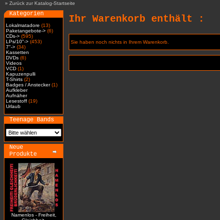
»
Zurück zur Katalog-Startseite
Kategorien
Ihr Warenkorb enthält :
Lokalmatadore
(13)
Paketangebote->
(6)
CDs->
(595)
LPs/10"->
(453)
Sie haben noch nichts in Ihrem Warenkorb.
7"->
(34)
Kassetten
DVDs
(6)
Videos
VCD
(1)
Kapuzenpulli
T-Shirts
(2)
Badges / Anstecker
(1)
Aufkleber
Aufnäher
Lesestoff
(19)
Urlaub
Teenage Bands
Neue
Produkte
Namenlos - Freiheit,