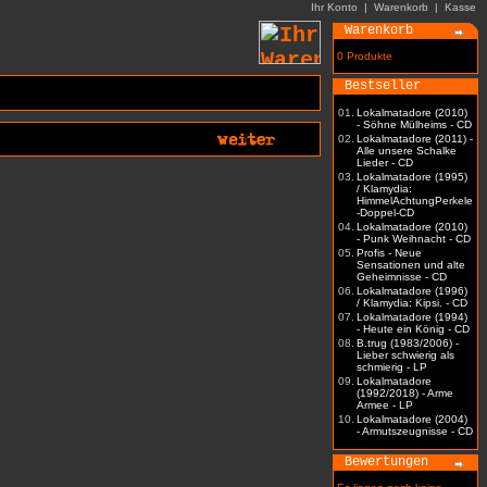
Ihr Konto
|
Warenkorb
|
Kasse
Warenkorb
0 Produkte
Bestseller
01.
Lokalmatadore (2010)
- Söhne Mülheims - CD
02.
Lokalmatadore (2011) -
Alle unsere Schalke
Lieder - CD
03.
Lokalmatadore (1995)
/ Klamydia:
HimmelAchtungPerkele
-Doppel-CD
04.
Lokalmatadore (2010)
- Punk Weihnacht - CD
05.
Profis - Neue
Sensationen und alte
Geheimnisse - CD
06.
Lokalmatadore (1996)
/ Klamydia: Kipsi. - CD
07.
Lokalmatadore (1994)
- Heute ein König - CD
08.
B.trug (1983/2006) -
Lieber schwierig als
schmierig - LP
09.
Lokalmatadore
(1992/2018) - Arme
Armee - LP
10.
Lokalmatadore (2004)
- Armutszeugnisse - CD
Bewertungen