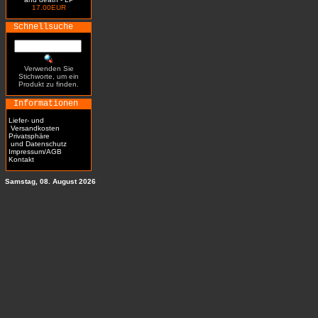
17.00EUR
Schnellsuche
Verwenden Sie
Stichworte, um ein
Produkt zu finden.
Informationen
Liefer- und
Versandkosten
Privatsphäre
und Datenschutz
Impressum/AGB
Kontakt
Samstag, 08. August 2026