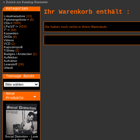
»
Zurück zur Katalog-Startseite
Kategorien
Ihr Warenkorb enthält :
Lokalmatadore
(13)
Paketangebote->
(6)
CDs->
(595)
LPs/10"->
(453)
Sie haben noch nichts in Ihrem Warenkorb.
7"->
(34)
Kassetten
DVDs
(6)
Videos
VCD
(1)
Kapuzenpulli
T-Shirts
(2)
Badges / Anstecker
(1)
Aufkleber
Aufnäher
Lesestoff
(19)
Urlaub
Teenage Bands
Neue
Produkte
Social Distortion - Love
and death - LP