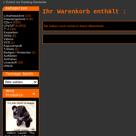
»
Zurück zur Katalog-Startseite
Kategorien
Ihr Warenkorb enthält :
Lokalmatadore
(13)
Paketangebote->
(6)
CDs->
(595)
LPs/10"->
(453)
Sie haben noch nichts in Ihrem Warenkorb.
7"->
(34)
Kassetten
DVDs
(6)
Videos
VCD
(1)
Kapuzenpulli
T-Shirts
(2)
Badges / Anstecker
(1)
Aufkleber
Aufnäher
Lesestoff
(19)
Urlaub
Teenage Bands
Neue
Produkte
Aitken, Laurel - The