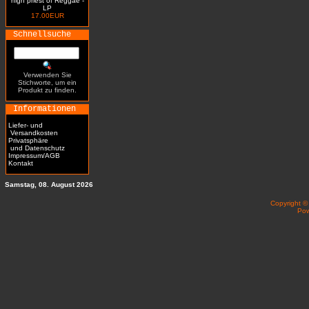
high priest of Reggae -
LP
17.00EUR
Schnellsuche
Verwenden Sie
Stichworte, um ein
Produkt zu finden.
Informationen
Liefer- und
Versandkosten
Privatsphäre
und Datenschutz
Impressum/AGB
Kontakt
Samstag, 08. August 2026
Copyright 
Po