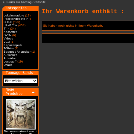
»
Zurück zur Katalog-Startseite
Kategorien
Ihr Warenkorb enthält :
Lokalmatadore
(13)
Paketangebote->
(6)
CDs->
(595)
LPs/10"->
(453)
Sie haben noch nichts in Ihrem Warenkorb.
7"->
(34)
Kassetten
DVDs
(6)
Videos
VCD
(1)
Kapuzenpulli
T-Shirts
(2)
Badges / Anstecker
(1)
Aufkleber
Aufnäher
Lesestoff
(19)
Urlaub
Teenage Bands
Neue
Produkte
Namenlos - Armut macht