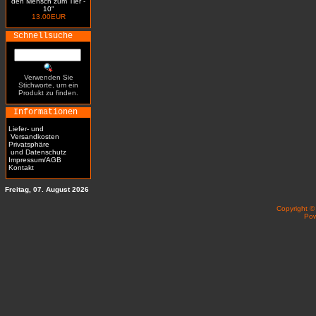
den Mensch zum Tier -
10"
13.00EUR
Schnellsuche
Verwenden Sie
Stichworte, um ein
Produkt zu finden.
Informationen
Liefer- und
Versandkosten
Privatsphäre
und Datenschutz
Impressum/AGB
Kontakt
Freitag, 07. August 2026
Copyright 
Po