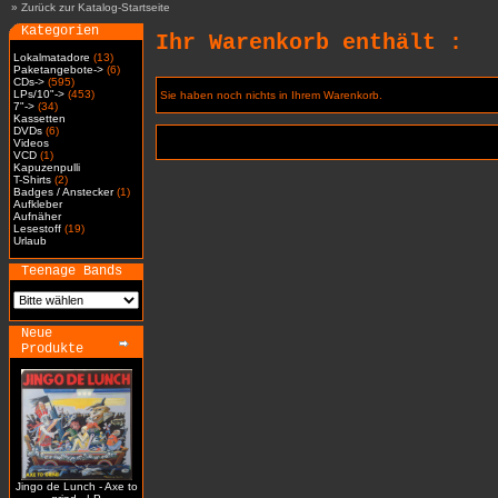
»
Zurück zur Katalog-Startseite
Kategorien
Ihr Warenkorb enthält :
Lokalmatadore
(13)
Paketangebote->
(6)
CDs->
(595)
LPs/10"->
(453)
Sie haben noch nichts in Ihrem Warenkorb.
7"->
(34)
Kassetten
DVDs
(6)
Videos
VCD
(1)
Kapuzenpulli
T-Shirts
(2)
Badges / Anstecker
(1)
Aufkleber
Aufnäher
Lesestoff
(19)
Urlaub
Teenage Bands
Neue
Produkte
Jingo de Lunch - Axe to