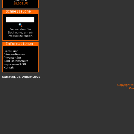
grind - LP
18.00EUR
Schnellsuche
Verwenden Sie
Stichworte, um ein
Produkt zu finden.
Informationen
Liefer- und
Versandkosten
Privatsphäre
und Datenschutz
Impressum/AGB
Kontakt
Samstag, 08. August 2026
Copyright 
Po