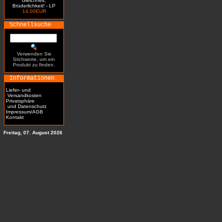
Gleichheit,
Brüderlichkeit! - LP
14.00EUR
Schnellsuche
Verwenden Sie
Stichworte, um ein
Produkt zu finden.
Informationen
Liefer- und
Versandkosten
Privatsphäre
und Datenschutz
Impressum/AGB
Kontakt
Freitag, 07. August 2026