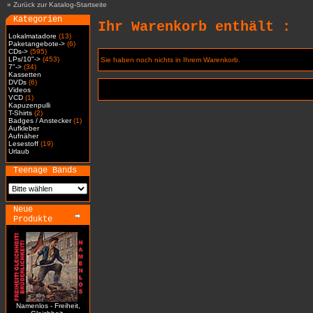
»
Zurück zur Katalog-Startseite
Kategorien
Ihr Warenkorb enthält :
Lokalmatadore
(13)
Paketangebote->
(6)
CDs->
(595)
LPs/10"->
(453)
Sie haben noch nichts in Ihrem Warenkorb.
7"->
(34)
Kassetten
DVDs
(6)
Videos
VCD
(1)
Kapuzenpulli
T-Shirts
(2)
Badges / Anstecker
(1)
Aufkleber
Aufnäher
Lesestoff
(19)
Urlaub
Teenage Bands
Neue
Produkte
Namenlos - Freiheit,