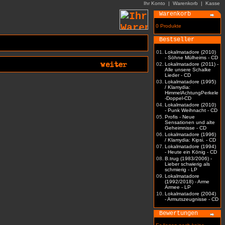
Ihr Konto
|
Warenkorb
|
Kasse
Warenkorb
0 Produkte
Bestseller
01.
Lokalmatadore (2010)
- Söhne Mülheims - CD
02.
Lokalmatadore (2011) -
Alle unsere Schalke
Lieder - CD
03.
Lokalmatadore (1995)
/ Klamydia:
HimmelAchtungPerkele
-Doppel-CD
04.
Lokalmatadore (2010)
- Punk Weihnacht - CD
05.
Profis - Neue
Sensationen und alte
Geheimnisse - CD
06.
Lokalmatadore (1996)
/ Klamydia: Kipsi. - CD
07.
Lokalmatadore (1994)
- Heute ein König - CD
08.
B.trug (1983/2006) -
Lieber schwierig als
schmierig - LP
09.
Lokalmatadore
(1992/2018) - Arme
Armee - LP
10.
Lokalmatadore (2004)
- Armutszeugnisse - CD
Bewertungen