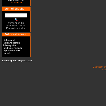
17.00EUR
Schnellsuche
Verwenden Sie
Stichworte, um ein
Produkt zu finden.
Informationen
Liefer- und
Versandkosten
Privatsphäre
und Datenschutz
Impressum/AGB
Kontakt
Samstag, 08. August 2026
Copyright 
Po