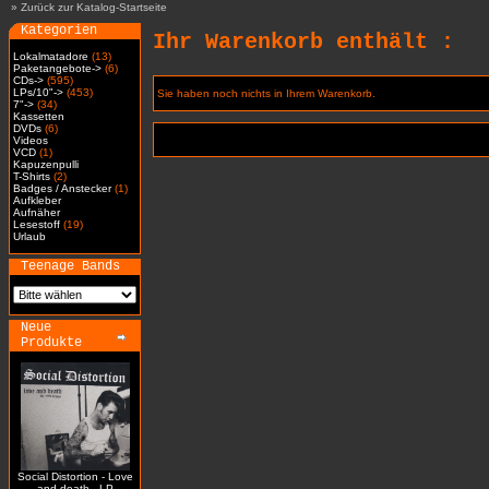
»
Zurück zur Katalog-Startseite
Kategorien
Ihr Warenkorb enthält :
Lokalmatadore
(13)
Paketangebote->
(6)
CDs->
(595)
LPs/10"->
(453)
Sie haben noch nichts in Ihrem Warenkorb.
7"->
(34)
Kassetten
DVDs
(6)
Videos
VCD
(1)
Kapuzenpulli
T-Shirts
(2)
Badges / Anstecker
(1)
Aufkleber
Aufnäher
Lesestoff
(19)
Urlaub
Teenage Bands
Neue
Produkte
Social Distortion - Love
and death - LP