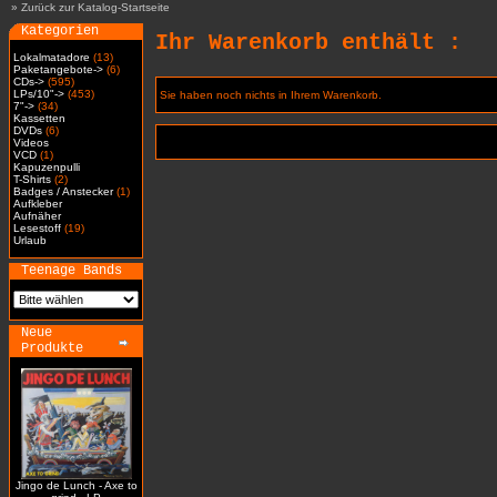
»
Zurück zur Katalog-Startseite
Kategorien
Ihr Warenkorb enthält :
Lokalmatadore
(13)
Paketangebote->
(6)
CDs->
(595)
LPs/10"->
(453)
Sie haben noch nichts in Ihrem Warenkorb.
7"->
(34)
Kassetten
DVDs
(6)
Videos
VCD
(1)
Kapuzenpulli
T-Shirts
(2)
Badges / Anstecker
(1)
Aufkleber
Aufnäher
Lesestoff
(19)
Urlaub
Teenage Bands
Neue
Produkte
Jingo de Lunch - Axe to