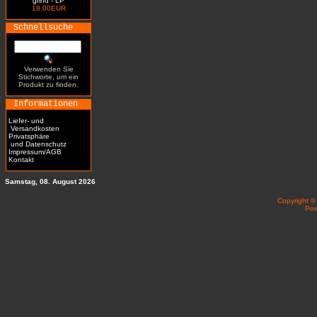
grind - LP
18.00EUR
Schnellsuche
Verwenden Sie
Stichworte, um ein
Produkt zu finden.
Informationen
Liefer- und
Versandkosten
Privatsphäre
und Datenschutz
Impressum/AGB
Kontakt
Samstag, 08. August 2026
Copyright 
Po