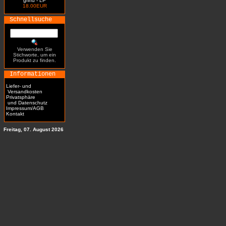
grind - LP
18.00EUR
Schnellsuche
Verwenden Sie
Stichworte, um ein
Produkt zu finden.
Informationen
Liefer- und
Versandkosten
Privatsphäre
und Datenschutz
Impressum/AGB
Kontakt
Freitag, 07. August 2026