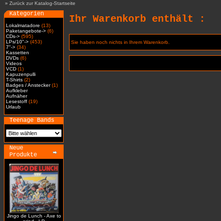
»
Zurück zur Katalog-Startseite
Kategorien
Ihr Warenkorb enthält :
Lokalmatadore
(13)
Paketangebote->
(6)
CDs->
(595)
LPs/10"->
(453)
Sie haben noch nichts in Ihrem Warenkorb.
7"->
(34)
Kassetten
DVDs
(6)
Videos
VCD
(1)
Kapuzenpulli
T-Shirts
(2)
Badges / Anstecker
(1)
Aufkleber
Aufnäher
Lesestoff
(19)
Urlaub
Teenage Bands
Neue
Produkte
Jingo de Lunch - Axe to