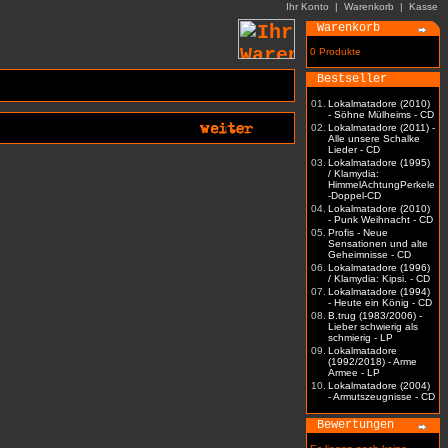
Ihr Konto
|
Warenkorb
|
Kasse
Warenkorb
0 Produkte
Bestseller
01.
Lokalmatadore (2010)
- Söhne Mülheims - CD
02.
Lokalmatadore (2011) -
Alle unsere Schalke
Lieder - CD
03.
Lokalmatadore (1995)
/ Klamydia:
HimmelAchtungPerkele
-Doppel-CD
04.
Lokalmatadore (2010)
- Punk Weihnacht - CD
05.
Profis - Neue
Sensationen und alte
Geheimnisse - CD
06.
Lokalmatadore (1996)
/ Klamydia: Kipsi. - CD
07.
Lokalmatadore (1994)
- Heute ein König - CD
08.
B.trug (1983/2006) -
Lieber schwierig als
schmierig - LP
09.
Lokalmatadore
(1992/2018) - Arme
Armee - LP
10.
Lokalmatadore (2004)
- Armutszeugnisse - CD
Bewertungen