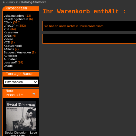
»
Zurück zur Katalog-Startseite
Kategorien
Ihr Warenkorb enthält :
Lokalmatadore
(13)
Paketangebote->
(6)
CDs->
(595)
LPs/10"->
(453)
Sie haben noch nichts in Ihrem Warenkorb.
7"->
(34)
Kassetten
DVDs
(6)
Videos
VCD
(1)
Kapuzenpulli
T-Shirts
(2)
Badges / Anstecker
(1)
Aufkleber
Aufnäher
Lesestoff
(19)
Urlaub
Teenage Bands
Neue
Produkte
Social Distortion - Love
and death - LP