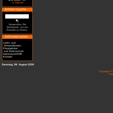
17.00EUR
Schnellsuche
Verwenden Sie
Stichworte, um ein
Produkt zu finden.
Informationen
Liefer- und
Versandkosten
Privatsphäre
und Datenschutz
Impressum/AGB
Kontakt
Samstag, 08. August 2026
Copyright 
Po