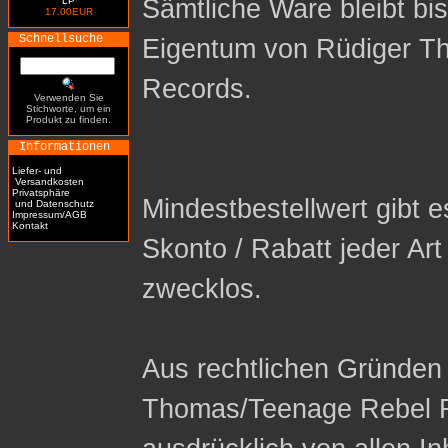
Sämtliche Ware bleibt bi
LP
17.00EUR
Schnellsuche
Eigentum von Rüdiger T
Records.
Verwenden Sie
Stichworte, um ein
Produkt zu finden.
Informationen
Liefer- und
Versandkosten
Privatsphäre
Mindestbestellwert gibt es
und Datenschutz
Impressum/AGB
Kontakt
Skonto / Rabatt jeder Ar
zwecklos.
Aus rechtlichen Gründen 
Thomas/Teenage Rebel R