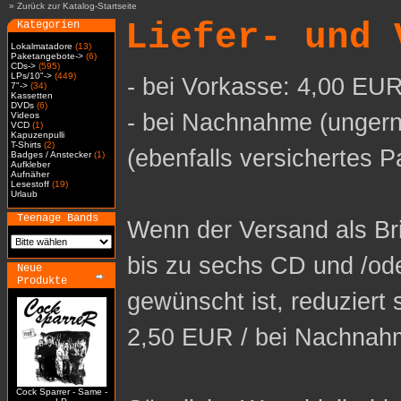
»
Zurück zur Katalog-Startseite
Liefer- und 
Kategorien
Lokalmatadore
(13)
Paketangebote->
(6)
CDs->
(595)
LPs/10"->
(449)
- bei Vorkasse: 4,00 EUR
7"->
(34)
Kassetten
DVDs
(6)
- bei Nachnahme (ungern
Videos
VCD
(1)
Kapuzenpulli
T-Shirts
(2)
(ebenfalls versichertes P
Badges / Anstecker
(1)
Aufkleber
Aufnäher
Lesestoff
(19)
Urlaub
Teenage Bands
Wenn der Versand als Bri
bis zu sechs CD und /od
Neue
Produkte
gewünscht ist, reduziert 
2,50 EUR / bei Nachnah
Cock Sparrer - Same -