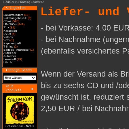
»
Zurück zur Katalog-Startseite
Liefer- und 
Kategorien
Lokalmatadore
(13)
Paketangebote->
(6)
CDs->
(595)
LPs/10"->
(449)
- bei Vorkasse: 4,00 EUR
7"->
(34)
Kassetten
DVDs
(6)
- bei Nachnahme (ungern
Videos
VCD
(1)
Kapuzenpulli
T-Shirts
(2)
(ebenfalls versichertes P
Badges / Anstecker
(1)
Aufkleber
Aufnäher
Lesestoff
(19)
Urlaub
Teenage Bands
Wenn der Versand als Bri
bis zu sechs CD und /od
Neue
Produkte
gewünscht ist, reduziert 
2,50 EUR / bei Nachnah
Schleim-Keim - Nichts