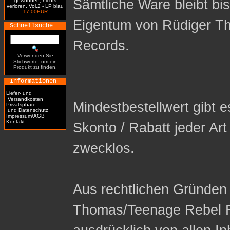
Sämtliche Ware bleibt bi
gewonnen, nichts
verloren, Vol.2 - LP blau
17.00EUR
Eigentum von Rüdiger T
Schnellsuche
Records.
Verwenden Sie
Stichworte, um ein
Produkt zu finden.
Informationen
Liefer- und
Versandkosten
Mindestbestellwert gibt es
Privatsphäre
und Datenschutz
Impressum/AGB
Kontakt
Skonto / Rabatt jeder Ar
zwecklos.
Aus rechtlichen Gründen 
Thomas/Teenage Rebel R