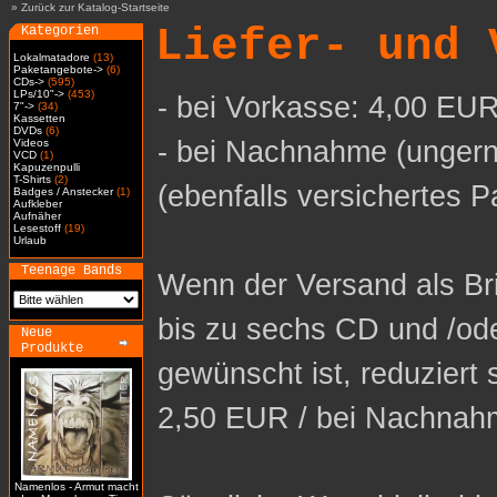
»
Zurück zur Katalog-Startseite
Liefer- und 
Kategorien
Lokalmatadore
(13)
Paketangebote->
(6)
CDs->
(595)
LPs/10"->
(453)
- bei Vorkasse: 4,00 EUR
7"->
(34)
Kassetten
DVDs
(6)
- bei Nachnahme (ungern
Videos
VCD
(1)
Kapuzenpulli
T-Shirts
(2)
(ebenfalls versichertes P
Badges / Anstecker
(1)
Aufkleber
Aufnäher
Lesestoff
(19)
Urlaub
Teenage Bands
Wenn der Versand als Bri
bis zu sechs CD und /od
Neue
Produkte
gewünscht ist, reduziert 
2,50 EUR / bei Nachnah
Namenlos - Armut macht