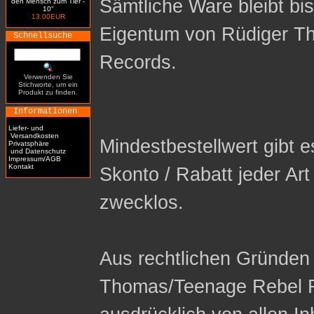
Sämtliche Ware bleibt bi
den Mensch zum Tier -
10"
13.00EUR
Eigentum von Rüdiger T
Schnellsuche
Records.
Verwenden Sie
Stichworte, um ein
Produkt zu finden.
Informationen
Liefer- und
Versandkosten
Mindestbestellwert gibt es
Privatsphäre
und Datenschutz
Impressum/AGB
Kontakt
Skonto / Rabatt jeder Ar
zwecklos.
Aus rechtlichen Gründen 
Thomas/Teenage Rebel R