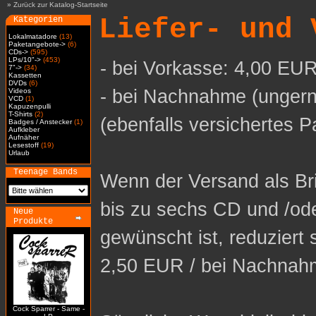
»
Zurück zur Katalog-Startseite
Liefer- und 
Kategorien
Lokalmatadore
(13)
Paketangebote->
(6)
CDs->
(595)
LPs/10"->
(453)
- bei Vorkasse: 4,00 EUR
7"->
(34)
Kassetten
DVDs
(6)
- bei Nachnahme (ungern
Videos
VCD
(1)
Kapuzenpulli
T-Shirts
(2)
(ebenfalls versichertes P
Badges / Anstecker
(1)
Aufkleber
Aufnäher
Lesestoff
(19)
Urlaub
Teenage Bands
Wenn der Versand als Bri
bis zu sechs CD und /od
Neue
Produkte
gewünscht ist, reduziert 
2,50 EUR / bei Nachnah
Cock Sparrer - Same -