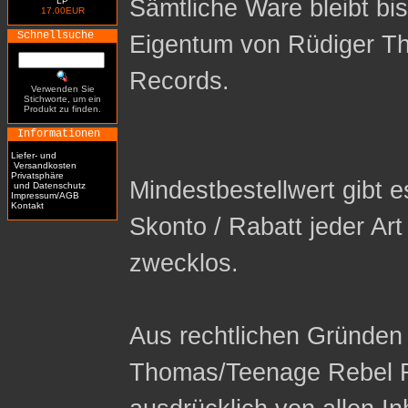
Sämtliche Ware bleibt bi
LP
17.00EUR
Schnellsuche
Eigentum von Rüdiger T
Records.
Verwenden Sie
Stichworte, um ein
Produkt zu finden.
Informationen
Liefer- und
Versandkosten
Privatsphäre
Mindestbestellwert gibt es
und Datenschutz
Impressum/AGB
Kontakt
Skonto / Rabatt jeder Ar
zwecklos.
Aus rechtlichen Gründen 
Thomas/Teenage Rebel R