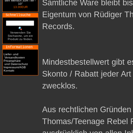
Sämtliche Ware bleibt bi
den Mensch zum Tier -
10"
13.00EUR
Eigentum von Rüdiger T
Schnellsuche
Records.
Verwenden Sie
Stichworte, um ein
Produkt zu finden.
Informationen
Liefer- und
Versandkosten
Mindestbestellwert gibt es
Privatsphäre
und Datenschutz
Impressum/AGB
Kontakt
Skonto / Rabatt jeder Ar
zwecklos.
Aus rechtlichen Gründen 
Thomas/Teenage Rebel R