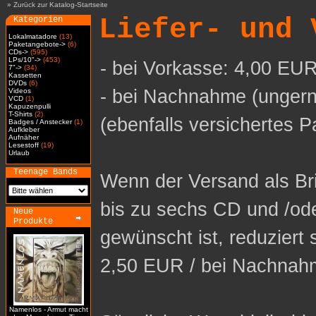
»
Zurück zur Katalog-Startseite
Liefer- und 
Kategorien
Lokalmatadore
(13)
Paketangebote->
(6)
CDs->
(595)
LPs/10"->
(453)
- bei Vorkasse: 4,00 EUR
7"->
(34)
Kassetten
DVDs
(6)
- bei Nachnahme (ungern
Videos
VCD
(1)
Kapuzenpulli
T-Shirts
(2)
(ebenfalls versichertes P
Badges / Anstecker
(1)
Aufkleber
Aufnäher
Lesestoff
(19)
Urlaub
Teenage Bands
Wenn der Versand als Bri
bis zu sechs CD und /od
Neue
Produkte
gewünscht ist, reduziert 
2,50 EUR / bei Nachnah
Namenlos - Armut macht