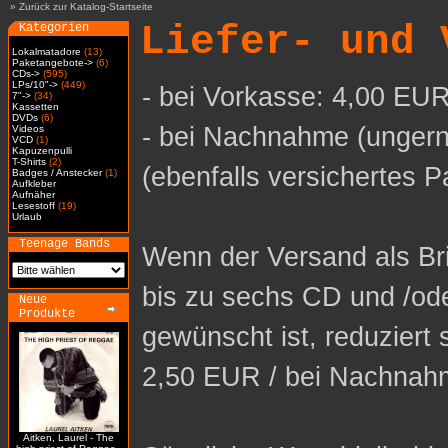
»
Zurück zur Katalog-Startseite
Liefer- und 
Kategorien
Lokalmatadore
(13)
Paketangebote->
(6)
CDs->
(595)
LPs/10"->
(449)
- bei Vorkasse: 4,00 EUR
7"->
(34)
Kassetten
DVDs
(6)
- bei Nachnahme (ungern
Videos
VCD
(1)
Kapuzenpulli
T-Shirts
(2)
(ebenfalls versichertes P
Badges / Anstecker
(1)
Aufkleber
Aufnäher
Lesestoff
(19)
Urlaub
Teenage Bands
Wenn der Versand als Bri
bis zu sechs CD und /od
Neue
Produkte
gewünscht ist, reduziert 
2,50 EUR / bei Nachnah
Aitken, Laurel - The