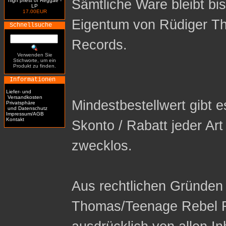
Sämtliche Ware bleibt bi
high priest of Reggae -
LP
17.00EUR
Eigentum von Rüdiger T
Schnellsuche
Records.
Verwenden Sie
Stichworte, um ein
Produkt zu finden.
Informationen
Liefer- und
Versandkosten
Mindestbestellwert gibt es
Privatsphäre
und Datenschutz
Impressum/AGB
Kontakt
Skonto / Rabatt jeder Ar
zwecklos.
Aus rechtlichen Gründen 
Thomas/Teenage Rebel R