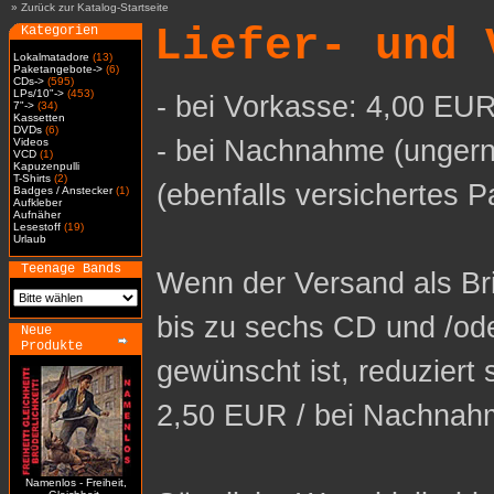
»
Zurück zur Katalog-Startseite
Liefer- und 
Kategorien
Lokalmatadore
(13)
Paketangebote->
(6)
CDs->
(595)
LPs/10"->
(453)
- bei Vorkasse: 4,00 EUR
7"->
(34)
Kassetten
DVDs
(6)
- bei Nachnahme (ungern
Videos
VCD
(1)
Kapuzenpulli
T-Shirts
(2)
(ebenfalls versichertes P
Badges / Anstecker
(1)
Aufkleber
Aufnäher
Lesestoff
(19)
Urlaub
Teenage Bands
Wenn der Versand als Bri
bis zu sechs CD und /od
Neue
Produkte
gewünscht ist, reduziert 
2,50 EUR / bei Nachnah
Namenlos - Freiheit,