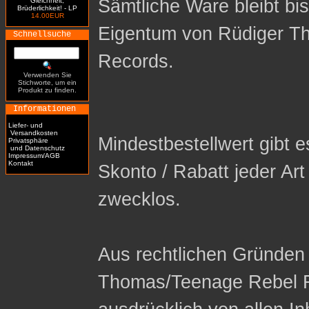
Sämtliche Ware bleibt bi
Gleichheit,
Brüderlichkeit! - LP
14.00EUR
Eigentum von Rüdiger T
Schnellsuche
Records.
Verwenden Sie
Stichworte, um ein
Produkt zu finden.
Informationen
Liefer- und
Versandkosten
Mindestbestellwert gibt es
Privatsphäre
und Datenschutz
Impressum/AGB
Kontakt
Skonto / Rabatt jeder Ar
zwecklos.
Aus rechtlichen Gründen 
Thomas/Teenage Rebel R