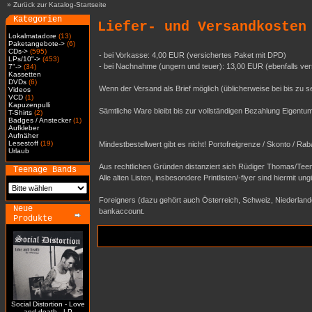
»
Zurück zur Katalog-Startseite
Kategorien
Liefer- und Versandkosten
Lokalmatadore
(13)
Paketangebote->
(6)
CDs->
(595)
- bei Vorkasse: 4,00 EUR (versichertes Paket mit DPD)
LPs/10"->
(453)
- bei Nachnahme (ungern und teuer): 13,00 EUR (ebenfalls ver
7"->
(34)
Kassetten
DVDs
(6)
Wenn der Versand als Brief möglich (üblicherweise bei bis zu
Videos
VCD
(1)
Kapuzenpulli
Sämtliche Ware bleibt bis zur vollständigen Bezahlung Eigen
T-Shirts
(2)
Badges / Anstecker
(1)
Aufkleber
Aufnäher
Lesestoff
(19)
Mindestbestellwert gibt es nicht! Portofreigrenze / Skonto / Ra
Urlaub
Aus rechtlichen Gründen distanziert sich Rüdiger Thomas/Teen
Teenage Bands
Alle alten Listen, insbesondere Printlisten/-flyer sind hiermit ungü
Foreigners (dazu gehört auch Österreich, Schweiz, Niederlande..
Neue
bankaccount.
Produkte
Social Distortion - Love
and death - LP