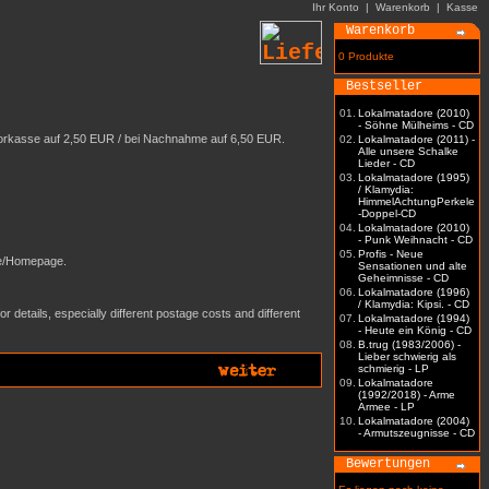
Ihr Konto
|
Warenkorb
|
Kasse
Warenkorb
0 Produkte
Bestseller
01.
Lokalmatadore (2010)
- Söhne Mülheims - CD
 Vorkasse auf 2,50 EUR / bei Nachnahme auf 6,50 EUR.
02.
Lokalmatadore (2011) -
Alle unsere Schalke
Lieder - CD
03.
Lokalmatadore (1995)
/ Klamydia:
HimmelAchtungPerkele
-Doppel-CD
04.
Lokalmatadore (2010)
- Punk Weihnacht - CD
05.
Profis - Neue
ite/Homepage.
Sensationen und alte
Geheimnisse - CD
06.
Lokalmatadore (1996)
/ Klamydia: Kipsi. - CD
 details, especially different postage costs and different
07.
Lokalmatadore (1994)
- Heute ein König - CD
08.
B.trug (1983/2006) -
Lieber schwierig als
schmierig - LP
09.
Lokalmatadore
(1992/2018) - Arme
Armee - LP
10.
Lokalmatadore (2004)
- Armutszeugnisse - CD
Bewertungen