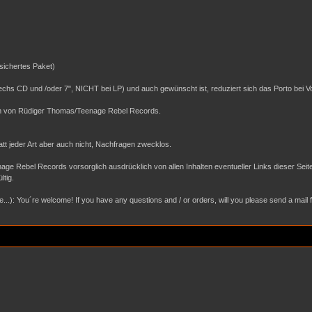
sichertes Paket)
 sechs CD und /oder 7", NICHT bei LP) und auch gewünscht ist, reduziert sich das Porto bei
tum von Rüdiger Thomas/Teenage Rebel Records.
batt jeder Art aber auch nicht, Nachfragen zwecklos.
age Rebel Records vorsorglich ausdrücklich von allen Inhalten eventueller Links dieser Se
ltig.
.): You´re welcome! If you have any questions and / or orders, will you please send a mail for