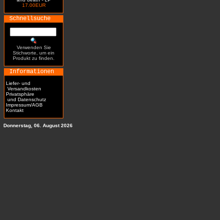
17.00EUR
Schnellsuche
Verwenden Sie
Stichworte, um ein
Produkt zu finden.
Informationen
Liefer- und
Versandkosten
Privatsphäre
und Datenschutz
Impressum/AGB
Kontakt
Donnerstag, 06. August 2026