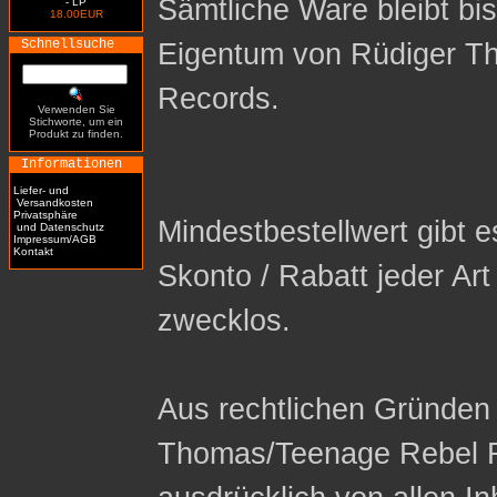
Sämtliche Ware bleibt bi
- LP
18.00EUR
Schnellsuche
Eigentum von Rüdiger T
Records.
Verwenden Sie
Stichworte, um ein
Produkt zu finden.
Informationen
Liefer- und
Versandkosten
Privatsphäre
Mindestbestellwert gibt es
und Datenschutz
Impressum/AGB
Kontakt
Skonto / Rabatt jeder Ar
zwecklos.
Aus rechtlichen Gründen 
Thomas/Teenage Rebel R