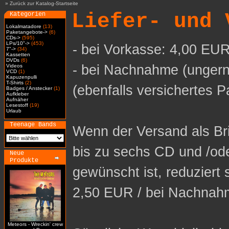
»
Zurück zur Katalog-Startseite
Liefer- und 
Kategorien
Lokalmatadore
(13)
Paketangebote->
(6)
CDs->
(595)
LPs/10"->
(453)
- bei Vorkasse: 4,00 EUR
7"->
(34)
Kassetten
DVDs
(6)
- bei Nachnahme (ungern
Videos
VCD
(1)
Kapuzenpulli
T-Shirts
(2)
(ebenfalls versichertes P
Badges / Anstecker
(1)
Aufkleber
Aufnäher
Lesestoff
(19)
Urlaub
Teenage Bands
Wenn der Versand als Bri
bis zu sechs CD und /od
Neue
Produkte
gewünscht ist, reduziert 
2,50 EUR / bei Nachnah
Meteors - Wreckin' crew