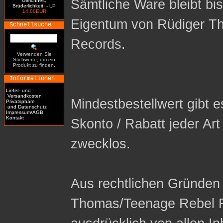
Sämtliche Ware bleibt bi
Gleichheit,
Brüderlichkeit! - LP
14.00EUR
Eigentum von Rüdiger T
Schnellsuche
Records.
Verwenden Sie
Stichworte, um ein
Produkt zu finden.
Informationen
Liefer- und
Versandkosten
Mindestbestellwert gibt es
Privatsphäre
und Datenschutz
Impressum/AGB
Kontakt
Skonto / Rabatt jeder Ar
zwecklos.
Aus rechtlichen Gründen 
Thomas/Teenage Rebel R