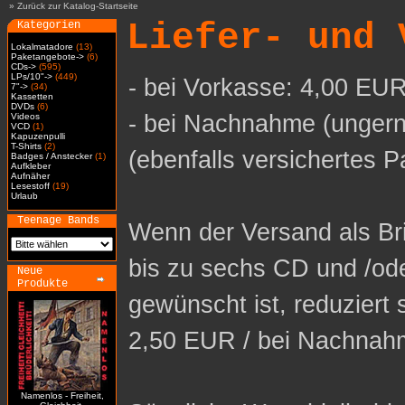
»
Zurück zur Katalog-Startseite
Liefer- und 
Kategorien
Lokalmatadore
(13)
Paketangebote->
(6)
CDs->
(595)
LPs/10"->
(449)
- bei Vorkasse: 4,00 EUR
7"->
(34)
Kassetten
DVDs
(6)
- bei Nachnahme (ungern
Videos
VCD
(1)
Kapuzenpulli
T-Shirts
(2)
(ebenfalls versichertes P
Badges / Anstecker
(1)
Aufkleber
Aufnäher
Lesestoff
(19)
Urlaub
Teenage Bands
Wenn der Versand als Bri
bis zu sechs CD und /od
Neue
Produkte
gewünscht ist, reduziert 
2,50 EUR / bei Nachnah
Namenlos - Freiheit,