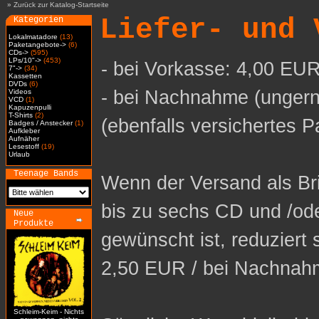
»
Zurück zur Katalog-Startseite
Liefer- und 
Kategorien
Lokalmatadore
(13)
Paketangebote->
(6)
CDs->
(595)
LPs/10"->
(453)
- bei Vorkasse: 4,00 EUR
7"->
(34)
Kassetten
DVDs
(6)
- bei Nachnahme (ungern
Videos
VCD
(1)
Kapuzenpulli
T-Shirts
(2)
(ebenfalls versichertes P
Badges / Anstecker
(1)
Aufkleber
Aufnäher
Lesestoff
(19)
Urlaub
Teenage Bands
Wenn der Versand als Bri
bis zu sechs CD und /od
Neue
Produkte
gewünscht ist, reduziert 
2,50 EUR / bei Nachnah
Schleim-Keim - Nichts