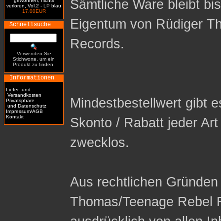
Sämtliche Ware bleibt bi
gewonnen, nichts
verloren, Vol.2 - LP blau
17.00EUR
Eigentum von Rüdiger T
Schnellsuche
Records.
Verwenden Sie
Stichworte, um ein
Produkt zu finden.
Informationen
Liefer- und
Versandkosten
Mindestbestellwert gibt es
Privatsphäre
und Datenschutz
Impressum/AGB
Kontakt
Skonto / Rabatt jeder Ar
zwecklos.
Aus rechtlichen Gründen 
Thomas/Teenage Rebel R