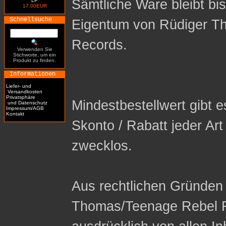
Sämtliche Ware bleibt bi
LP
17.00EUR
Schnellsuche
Eigentum von Rüdiger T
Records.
Verwenden Sie
Stichworte, um ein
Produkt zu finden.
Informationen
Liefer- und
Versandkosten
Privatsphäre
Mindestbestellwert gibt es
und Datenschutz
Impressum/AGB
Kontakt
Skonto / Rabatt jeder Ar
zwecklos.
Aus rechtlichen Gründen 
Thomas/Teenage Rebel R