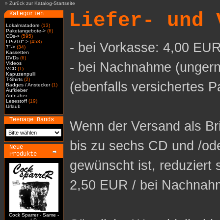
»
Zurück zur Katalog-Startseite
Liefer- und 
Kategorien
Lokalmatadore
(13)
Paketangebote->
(6)
CDs->
(595)
LPs/10"->
(453)
- bei Vorkasse: 4,00 EUR
7"->
(34)
Kassetten
DVDs
(6)
- bei Nachnahme (ungern
Videos
VCD
(1)
Kapuzenpulli
T-Shirts
(2)
(ebenfalls versichertes P
Badges / Anstecker
(1)
Aufkleber
Aufnäher
Lesestoff
(19)
Urlaub
Teenage Bands
Wenn der Versand als Bri
bis zu sechs CD und /od
Neue
Produkte
gewünscht ist, reduziert 
2,50 EUR / bei Nachnah
Cock Sparrer - Same -