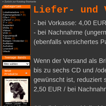
»
Zurück zur Katalog-Startseite
Liefer- und 
Kategorien
Lokalmatadore
(13)
Paketangebote->
(6)
CDs->
(595)
LPs/10"->
(453)
- bei Vorkasse: 4,00 EUR
7"->
(34)
Kassetten
DVDs
(6)
- bei Nachnahme (ungern
Videos
VCD
(1)
Kapuzenpulli
T-Shirts
(2)
(ebenfalls versichertes P
Badges / Anstecker
(1)
Aufkleber
Aufnäher
Lesestoff
(19)
Urlaub
Teenage Bands
Wenn der Versand als Bri
bis zu sechs CD und /od
Neue
Produkte
gewünscht ist, reduziert 
2,50 EUR / bei Nachnah
Aitken, Laurel - The