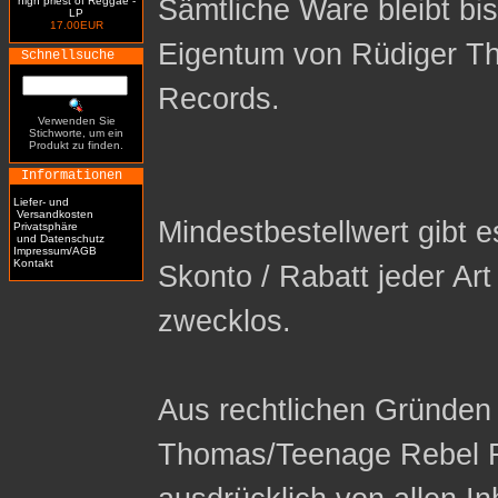
Sämtliche Ware bleibt bi
high priest of Reggae -
LP
17.00EUR
Eigentum von Rüdiger T
Schnellsuche
Records.
Verwenden Sie
Stichworte, um ein
Produkt zu finden.
Informationen
Liefer- und
Versandkosten
Mindestbestellwert gibt es
Privatsphäre
und Datenschutz
Impressum/AGB
Kontakt
Skonto / Rabatt jeder Ar
zwecklos.
Aus rechtlichen Gründen 
Thomas/Teenage Rebel R