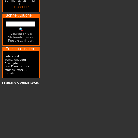
den Mensch zum Tier -
10"
13.00EUR
Schnellsuche
Verwenden Sie
Stichworte, um ein
Produkt zu finden.
Informationen
Liefer- und
Versandkosten
Privatsphäre
und Datenschutz
Impressum/AGB
Kontakt
Freitag, 07. August 2026