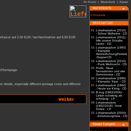
Ihr Konto
|
Warenkorb
|
Kasse
Warenkorb
0 Produkte
Bestseller
01.
Lokalmatadore (2010)
- Söhne Mülheims - CD
 Vorkasse auf 2,50 EUR / bei Nachnahme auf 6,50 EUR.
02.
Lokalmatadore (2011) -
Alle unsere Schalke
Lieder - CD
03.
Lokalmatadore (1995)
/ Klamydia:
HimmelAchtungPerkele
-Doppel-CD
04.
Lokalmatadore (2010)
- Punk Weihnacht - CD
05.
Profis - Neue
ite/Homepage.
Sensationen und alte
Geheimnisse - CD
06.
Lokalmatadore (1996)
/ Klamydia: Kipsi. - CD
 details, especially different postage costs and different
07.
Lokalmatadore (1994)
- Heute ein König - CD
08.
B.trug (1983/2006) -
Lieber schwierig als
schmierig - LP
09.
Lokalmatadore
(1992/2018) - Arme
Armee - LP
10.
Lokalmatadore (2004)
- Armutszeugnisse - CD
Bewertungen