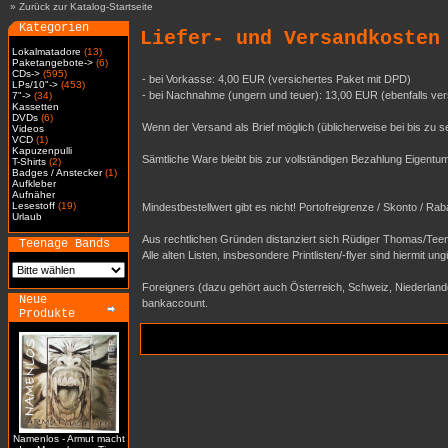
»
Zurück zur Katalog-Startseite
Kategorien
Liefer- und Versandkosten
Lokalmatadore
(13)
Paketangebote->
(6)
CDs->
(595)
- bei Vorkasse: 4,00 EUR (versichertes Paket mit DPD)
LPs/10"->
(453)
- bei Nachnahme (ungern und teuer): 13,00 EUR (ebenfalls ver
7"->
(34)
Kassetten
DVDs
(6)
Wenn der Versand als Brief möglich (üblicherweise bei bis zu
Videos
VCD
(1)
Kapuzenpulli
Sämtliche Ware bleibt bis zur vollständigen Bezahlung Eigen
T-Shirts
(2)
Badges / Anstecker
(1)
Aufkleber
Aufnäher
Lesestoff
(19)
Mindestbestellwert gibt es nicht! Portofreigrenze / Skonto / Ra
Urlaub
Aus rechtlichen Gründen distanziert sich Rüdiger Thomas/Teen
Teenage Bands
Alle alten Listen, insbesondere Printlisten/-flyer sind hiermit ungü
Foreigners (dazu gehört auch Österreich, Schweiz, Niederlande..
Neue
bankaccount.
Produkte
Namenlos - Armut macht