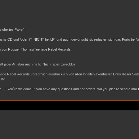
sichertes Paket)
 sechs CD und /oder 7", NICHT bei LP) und auch gewünscht ist, reduziert sich das Porto bei
tum von Rüdiger Thomas/Teenage Rebel Records.
batt jeder Art aber auch nicht, Nachfragen zwecklos.
age Rebel Records vorsorglich ausdrücklich von allen Inhalten eventueller Links dieser Se
ltig.
.): You´re welcome! If you have any questions and / or orders, will you please send a mail for