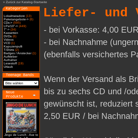
»
Zurück zur Katalog-Startseite
Liefer- und 
Kategorien
Lokalmatadore
(13)
Paketangebote->
(6)
CDs->
(595)
LPs/10"->
(449)
- bei Vorkasse: 4,00 EUR
7"->
(34)
Kassetten
DVDs
(6)
- bei Nachnahme (ungern
Videos
VCD
(1)
Kapuzenpulli
T-Shirts
(2)
(ebenfalls versichertes P
Badges / Anstecker
(1)
Aufkleber
Aufnäher
Lesestoff
(19)
Urlaub
Teenage Bands
Wenn der Versand als Bri
bis zu sechs CD und /od
Neue
Produkte
gewünscht ist, reduziert 
2,50 EUR / bei Nachnah
Jingo de Lunch - Axe to