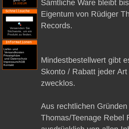
Sämtliche Ware bleibt bi
grind - LP
18.00EUR
Schnellsuche
Eigentum von Rüdiger T
Records.
Verwenden Sie
Stichworte, um ein
Produkt zu finden.
Informationen
Liefer- und
Versandkosten
Privatsphäre
Mindestbestellwert gibt es
und Datenschutz
Impressum/AGB
Kontakt
Skonto / Rabatt jeder Ar
zwecklos.
Aus rechtlichen Gründen 
Thomas/Teenage Rebel R