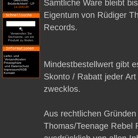
Sämtliche Ware bleibt bi
Gleichheit,
Brüderlichkeit! - LP
14.00EUR
Eigentum von Rüdiger T
Schnellsuche
Records.
Verwenden Sie
Stichworte, um ein
Produkt zu finden.
Informationen
Liefer- und
Versandkosten
Mindestbestellwert gibt es
Privatsphäre
und Datenschutz
Impressum/AGB
Kontakt
Skonto / Rabatt jeder Ar
zwecklos.
Aus rechtlichen Gründen 
Thomas/Teenage Rebel R