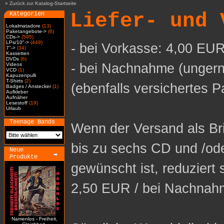
»
Zurück zur Katalog-Startseite
Liefer- und 
Kategorien
Lokalmatadore
(13)
Paketangebote->
(6)
CDs->
(595)
LPs/10"->
(449)
- bei Vorkasse: 4,00 EUR
7"->
(34)
Kassetten
DVDs
(6)
- bei Nachnahme (ungern
Videos
VCD
(1)
Kapuzenpulli
T-Shirts
(2)
(ebenfalls versichertes P
Badges / Anstecker
(1)
Aufkleber
Aufnäher
Lesestoff
(19)
Urlaub
Teenage Bands
Wenn der Versand als Bri
bis zu sechs CD und /od
Neue
Produkte
gewünscht ist, reduziert 
2,50 EUR / bei Nachnah
Namenlos - Freiheit,