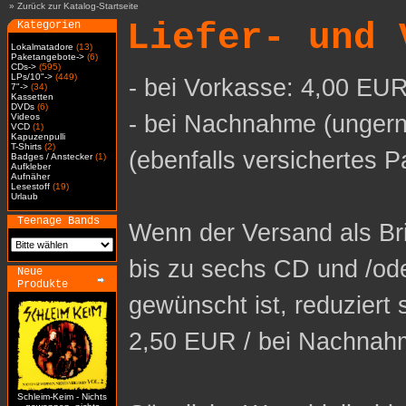
»
Zurück zur Katalog-Startseite
Liefer- und 
Kategorien
Lokalmatadore
(13)
Paketangebote->
(6)
CDs->
(595)
LPs/10"->
(449)
- bei Vorkasse: 4,00 EUR
7"->
(34)
Kassetten
DVDs
(6)
- bei Nachnahme (ungern
Videos
VCD
(1)
Kapuzenpulli
T-Shirts
(2)
(ebenfalls versichertes P
Badges / Anstecker
(1)
Aufkleber
Aufnäher
Lesestoff
(19)
Urlaub
Teenage Bands
Wenn der Versand als Bri
bis zu sechs CD und /od
Neue
Produkte
gewünscht ist, reduziert 
2,50 EUR / bei Nachnah
Schleim-Keim - Nichts