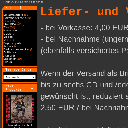
»
Zurück zur Katalog-Startseite
Liefer- und 
Kategorien
Lokalmatadore
(13)
Paketangebote->
(6)
CDs->
(595)
LPs/10"->
(453)
- bei Vorkasse: 4,00 EUR
7"->
(34)
Kassetten
DVDs
(6)
- bei Nachnahme (ungern
Videos
VCD
(1)
Kapuzenpulli
T-Shirts
(2)
(ebenfalls versichertes P
Badges / Anstecker
(1)
Aufkleber
Aufnäher
Lesestoff
(19)
Urlaub
Teenage Bands
Wenn der Versand als Bri
bis zu sechs CD und /od
Neue
Produkte
gewünscht ist, reduziert 
2,50 EUR / bei Nachnah
Namenlos - Freiheit,