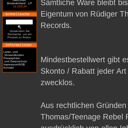
Sämtliche Ware bleibt bi
Gleichheit,
Brüderlichkeit! - LP
14.00EUR
Eigentum von Rüdiger T
Schnellsuche
Records.
Verwenden Sie
Stichworte, um ein
Produkt zu finden.
Informationen
Liefer- und
Versandkosten
Mindestbestellwert gibt es
Privatsphäre
und Datenschutz
Impressum/AGB
Kontakt
Skonto / Rabatt jeder Ar
zwecklos.
Aus rechtlichen Gründen 
Thomas/Teenage Rebel R