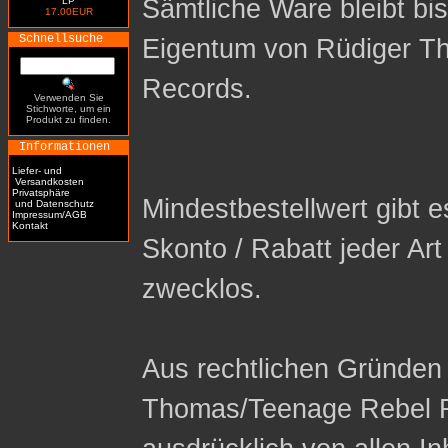
Sämtliche Ware bleibt bi
LP
17.00EUR
Schnellsuche
Eigentum von Rüdiger T
Records.
Verwenden Sie
Stichworte, um ein
Produkt zu finden.
Informationen
Liefer- und
Versandkosten
Privatsphäre
Mindestbestellwert gibt es
und Datenschutz
Impressum/AGB
Kontakt
Skonto / Rabatt jeder Ar
zwecklos.
Aus rechtlichen Gründen 
Thomas/Teenage Rebel R