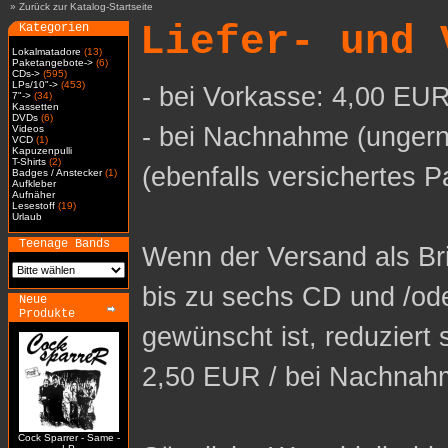
»
Zurück zur Katalog-Startseite
Liefer- und 
Kategorien
Lokalmatadore
(13)
Paketangebote->
(6)
CDs->
(595)
LPs/10"->
(453)
- bei Vorkasse: 4,00 EUR
7"->
(34)
Kassetten
DVDs
(6)
- bei Nachnahme (ungern
Videos
VCD
(1)
Kapuzenpulli
T-Shirts
(2)
(ebenfalls versichertes P
Badges / Anstecker
(1)
Aufkleber
Aufnäher
Lesestoff
(19)
Urlaub
Teenage Bands
Wenn der Versand als Bri
bis zu sechs CD und /od
Neue
Produkte
gewünscht ist, reduziert 
2,50 EUR / bei Nachnah
Cock Sparrer - Same -