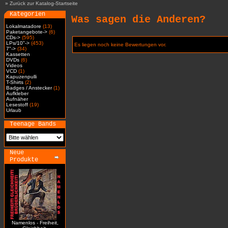
»
Zurück zur Katalog-Startseite
Kategorien
Was sagen die Anderen?
Lokalmatadore
(13)
Paketangebote->
(6)
CDs->
(595)
LPs/10"->
(453)
Es liegen noch keine Bewertungen vor.
7"->
(34)
Kassetten
DVDs
(6)
Videos
VCD
(1)
Kapuzenpulli
T-Shirts
(2)
Badges / Anstecker
(1)
Aufkleber
Aufnäher
Lesestoff
(19)
Urlaub
Teenage Bands
Neue
Produkte
Namenlos - Freiheit,