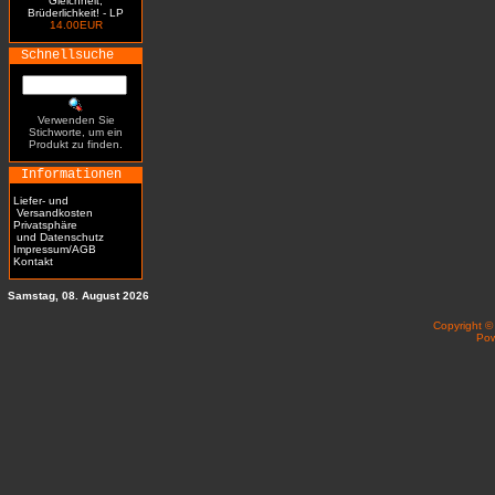
Gleichheit,
Brüderlichkeit! - LP
14.00EUR
Schnellsuche
Verwenden Sie
Stichworte, um ein
Produkt zu finden.
Informationen
Liefer- und
Versandkosten
Privatsphäre
und Datenschutz
Impressum/AGB
Kontakt
Samstag, 08. August 2026
Copyright 
Po