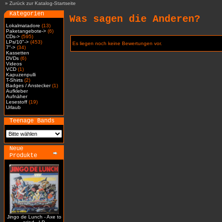
»
Zurück zur Katalog-Startseite
Kategorien
Was sagen die Anderen?
Lokalmatadore
(13)
Paketangebote->
(6)
CDs->
(595)
LPs/10"->
(453)
Es liegen noch keine Bewertungen vor.
7"->
(34)
Kassetten
DVDs
(6)
Videos
VCD
(1)
Kapuzenpulli
T-Shirts
(2)
Badges / Anstecker
(1)
Aufkleber
Aufnäher
Lesestoff
(19)
Urlaub
Teenage Bands
Neue
Produkte
Jingo de Lunch - Axe to