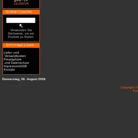
grind - LP
18.00EUR
Schnellsuche
Verwenden Sie
Stichworte, um ein
Produkt zu finden.
Informationen
Liefer- und
Versandkosten
Privatsphäre
und Datenschutz
Impressum/AGB
Kontakt
Donnerstag, 06. August 2026
Copyright 
Po