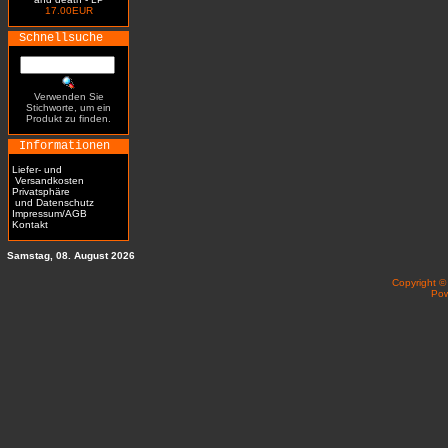
17.00EUR
Schnellsuche
Verwenden Sie
Stichworte, um ein
Produkt zu finden.
Informationen
Liefer- und
Versandkosten
Privatsphäre
und Datenschutz
Impressum/AGB
Kontakt
Samstag, 08. August 2026
Copyright 
Po