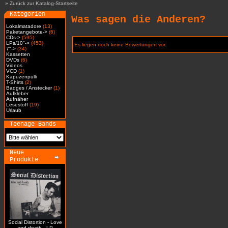
»
Zurück zur Katalog-Startseite
Kategorien
Was sagen die Anderen?
Lokalmatadore
(13)
Paketangebote->
(6)
CDs->
(595)
LPs/10"->
(453)
Es liegen noch keine Bewertungen vor.
7"->
(34)
Kassetten
DVDs
(6)
Videos
VCD
(1)
Kapuzenpulli
T-Shirts
(2)
Badges / Anstecker
(1)
Aufkleber
Aufnäher
Lesestoff
(19)
Urlaub
Teenage Bands
Neue
Produkte
Social Distortion - Love
and death - LP