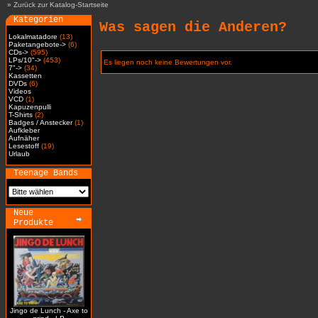
»
Zurück zur Katalog-Startseite
Kategorien
Was sagen die Anderen?
Lokalmatadore
(13)
Paketangebote->
(6)
CDs->
(595)
LPs/10"->
(453)
Es liegen noch keine Bewertungen vor.
7"->
(34)
Kassetten
DVDs
(6)
Videos
VCD
(1)
Kapuzenpulli
T-Shirts
(2)
Badges / Anstecker
(1)
Aufkleber
Aufnäher
Lesestoff
(19)
Urlaub
Teenage Bands
Neue
Produkte
Jingo de Lunch - Axe to