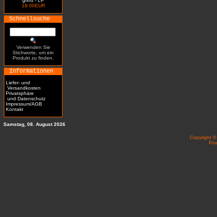
grind - LP
18.00EUR
Schnellsuche
Verwenden Sie
Stichworte, um ein
Produkt zu finden.
Informationen
Liefer- und
Versandkosten
Privatsphäre
und Datenschutz
Impressum/AGB
Kontakt
Samstag, 08. August 2026
Copyright 
Po