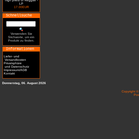
high priest of Reggae -
LP
17.00EUR
Schnellsuche
Verwenden Sie
Stichworte, um ein
Produkt zu finden.
Informationen
Liefer- und
Versandkosten
Privatsphäre
und Datenschutz
Impressum/AGB
Kontakt
Donnerstag, 06. August 2026
Copyright 
Po