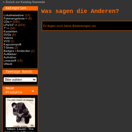
»
Zurück zur Katalog-Startseite
Kategorien
Was sagen die Anderen?
Lokalmatadore
(13)
Paketangebote->
(6)
CDs->
(595)
LPs/10"->
(453)
Es liegen noch keine Bewertungen vor.
7"->
(34)
Kassetten
DVDs
(6)
Videos
VCD
(1)
Kapuzenpulli
T-Shirts
(2)
Badges / Anstecker
(1)
Aufkleber
Aufnäher
Lesestoff
(19)
Urlaub
Teenage Bands
Neue
Produkte
Aitken, Laurel - The