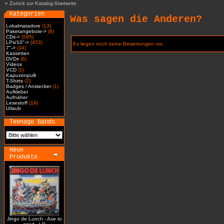
»
Zurück zur Katalog-Startseite
Kategorien
Was sagen die Anderen?
Lokalmatadore
(13)
Paketangebote->
(6)
CDs->
(595)
LPs/10"->
(453)
Es liegen noch keine Bewertungen vor.
7"->
(34)
Kassetten
DVDs
(6)
Videos
VCD
(1)
Kapuzenpulli
T-Shirts
(2)
Badges / Anstecker
(1)
Aufkleber
Aufnäher
Lesestoff
(19)
Urlaub
Teenage Bands
Neue
Produkte
Jingo de Lunch - Axe to