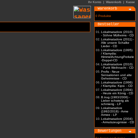
Ihr Konto
|
Warenkorb
|
Kasse
Warenkorb
0 Produkte
Bestseller
01.
Lokalmatadore (2010)
- Söhne Mülheims - CD
02.
Lokalmatadore (2011) -
Alle unsere Schalke
Lieder - CD
03.
Lokalmatadore (1995)
/ Klamydia:
HimmelAchtungPerkele
-Doppel-CD
04.
Lokalmatadore (2010)
- Punk Weihnacht - CD
05.
Profis - Neue
Sensationen und alte
Geheimnisse - CD
06.
Lokalmatadore (1996)
/ Klamydia: Kipsi. - CD
07.
Lokalmatadore (1994)
- Heute ein König - CD
08.
B.trug (1983/2006) -
Lieber schwierig als
schmierig - LP
09.
Lokalmatadore
(1992/2018) - Arme
Armee - LP
10.
Lokalmatadore (2004)
- Armutszeugnisse - CD
Bewertungen