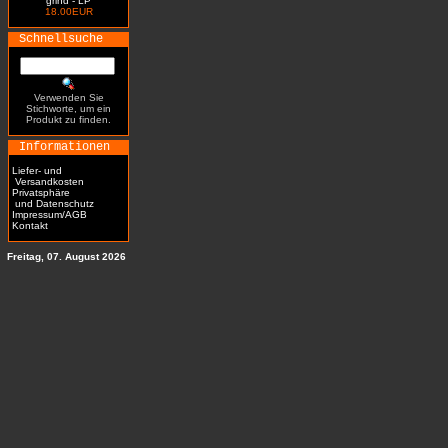
grind - LP
18.00EUR
Schnellsuche
Verwenden Sie
Stichworte, um ein
Produkt zu finden.
Informationen
Liefer- und
Versandkosten
Privatsphäre
und Datenschutz
Impressum/AGB
Kontakt
Freitag, 07. August 2026