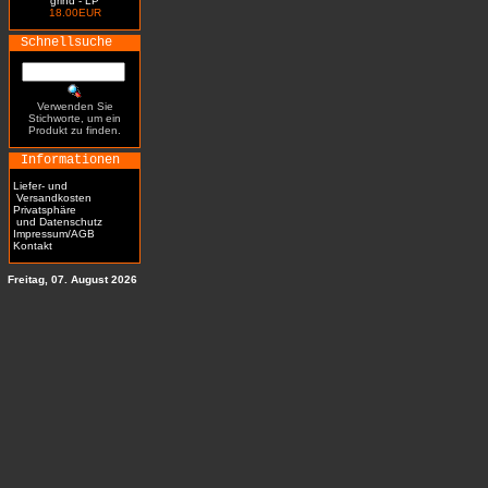
grind - LP
18.00EUR
Schnellsuche
Verwenden Sie
Stichworte, um ein
Produkt zu finden.
Informationen
Liefer- und
Versandkosten
Privatsphäre
und Datenschutz
Impressum/AGB
Kontakt
Freitag, 07. August 2026