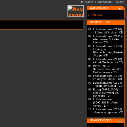
Ihr Konto
|
Warenkorb
|
Kasse
Warenkorb
0 Produkte
Bestseller
01.
Lokalmatadore (2010)
- Söhne Mülheims - CD
02.
Lokalmatadore (2011) -
Alle unsere Schalke
Lieder - CD
03.
Lokalmatadore (1995)
/ Klamydia:
HimmelAchtungPerkele
-Doppel-CD
04.
Lokalmatadore (2010)
- Punk Weihnacht - CD
05.
Profis - Neue
Sensationen und alte
Geheimnisse - CD
06.
Lokalmatadore (1996)
/ Klamydia: Kipsi. - CD
07.
Lokalmatadore (1994)
- Heute ein König - CD
08.
B.trug (1983/2006) -
Lieber schwierig als
schmierig - LP
09.
Lokalmatadore
(1992/2018) - Arme
Armee - LP
10.
Lokalmatadore (2004)
- Armutszeugnisse - CD
Bewertungen