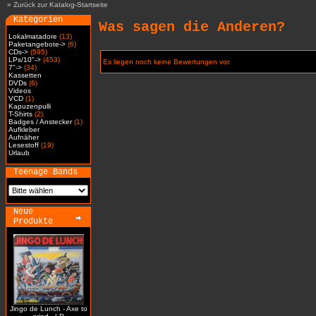
»
Zurück zur Katalog-Startseite
Kategorien
Was sagen die Anderen?
Lokalmatadore
(13)
Paketangebote->
(6)
CDs->
(595)
LPs/10"->
(453)
Es liegen noch keine Bewertungen vor.
7"->
(34)
Kassetten
DVDs
(6)
Videos
VCD
(1)
Kapuzenpulli
T-Shirts
(2)
Badges / Anstecker
(1)
Aufkleber
Aufnäher
Lesestoff
(19)
Urlaub
Teenage Bands
Neue
Produkte
Jingo de Lunch - Axe to