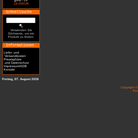
grind - LP
18.00EUR
Schnellsuche
Verwenden Sie
Stichworte, um ein
Produkt zu finden.
Informationen
Liefer- und
Versandkosten
Privatsphäre
und Datenschutz
Impressum/AGB
Kontakt
Freitag, 07. August 2026
Copyright 
Po