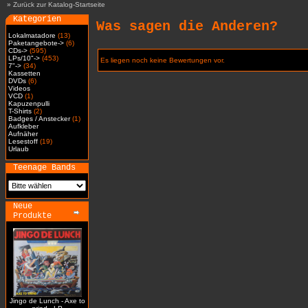
»
Zurück zur Katalog-Startseite
Kategorien
Was sagen die Anderen?
Lokalmatadore
(13)
Paketangebote->
(6)
CDs->
(595)
LPs/10"->
(453)
Es liegen noch keine Bewertungen vor.
7"->
(34)
Kassetten
DVDs
(6)
Videos
VCD
(1)
Kapuzenpulli
T-Shirts
(2)
Badges / Anstecker
(1)
Aufkleber
Aufnäher
Lesestoff
(19)
Urlaub
Teenage Bands
Neue
Produkte
Jingo de Lunch - Axe to