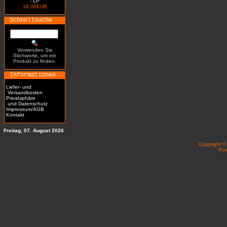
- LP
18.00EUR
Schnellsuche
Verwenden Sie
Stichworte, um ein
Produkt zu finden.
Informationen
Liefer- und
Versandkosten
Privatsphäre
und Datenschutz
Impressum/AGB
Kontakt
Freitag, 07. August 2026
Copyright 
Po