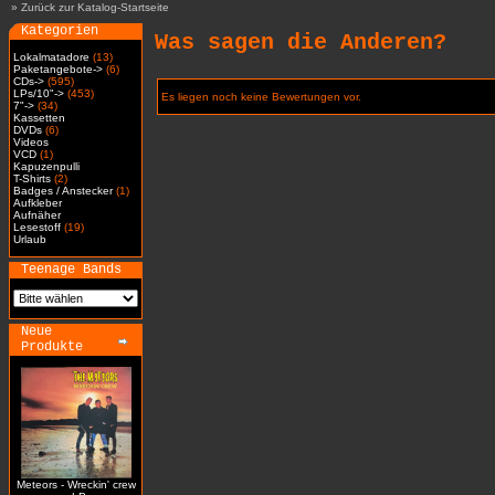
»
Zurück zur Katalog-Startseite
Kategorien
Was sagen die Anderen?
Lokalmatadore
(13)
Paketangebote->
(6)
CDs->
(595)
LPs/10"->
(453)
Es liegen noch keine Bewertungen vor.
7"->
(34)
Kassetten
DVDs
(6)
Videos
VCD
(1)
Kapuzenpulli
T-Shirts
(2)
Badges / Anstecker
(1)
Aufkleber
Aufnäher
Lesestoff
(19)
Urlaub
Teenage Bands
Neue
Produkte
Meteors - Wreckin' crew