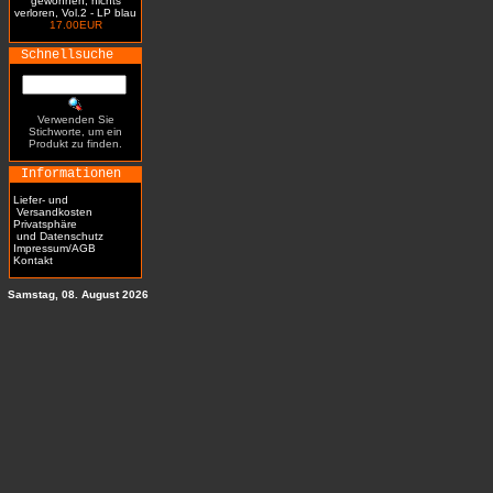
gewonnen, nichts
verloren, Vol.2 - LP blau
17.00EUR
Schnellsuche
Verwenden Sie
Stichworte, um ein
Produkt zu finden.
Informationen
Liefer- und
Versandkosten
Privatsphäre
und Datenschutz
Impressum/AGB
Kontakt
Samstag, 08. August 2026