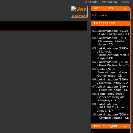
Ihr Konto
|
Warenkorb
|
Kasse
Warenkorb
0 Produkte
Bestseller
01.
Lokalmatadore (2010)
- Söhne Mülheims - CD
02.
Lokalmatadore (2011) -
Alle unsere Schalke
Lieder - CD
03.
Lokalmatadore (1995)
/ Klamydia:
HimmelAchtungPerkele
-Doppel-CD
04.
Lokalmatadore (2010)
- Punk Weihnacht - CD
05.
Profis - Neue
Sensationen und alte
Geheimnisse - CD
06.
Lokalmatadore (1996)
/ Klamydia: Kipsi. - CD
07.
Lokalmatadore (1994)
- Heute ein König - CD
08.
B.trug (1983/2006) -
Lieber schwierig als
schmierig - LP
09.
Lokalmatadore
(1992/2018) - Arme
Armee - LP
10.
Lokalmatadore (2004)
- Armutszeugnisse - CD
Bewertungen