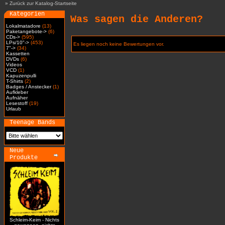
»
Zurück zur Katalog-Startseite
Kategorien
Was sagen die Anderen?
Lokalmatadore
(13)
Paketangebote->
(6)
CDs->
(595)
LPs/10"->
(453)
Es liegen noch keine Bewertungen vor.
7"->
(34)
Kassetten
DVDs
(6)
Videos
VCD
(1)
Kapuzenpulli
T-Shirts
(2)
Badges / Anstecker
(1)
Aufkleber
Aufnäher
Lesestoff
(19)
Urlaub
Teenage Bands
Neue
Produkte
Schleim-Keim - Nichts