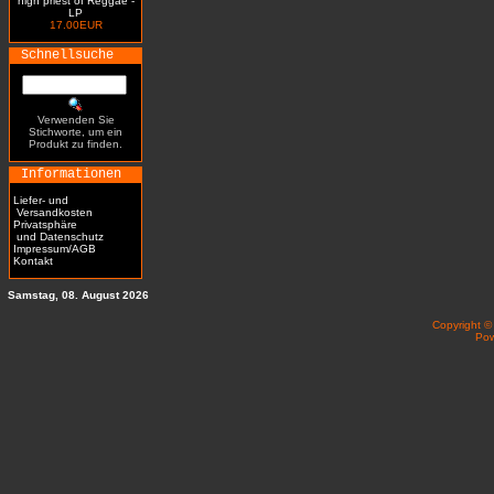
high priest of Reggae -
LP
17.00EUR
Schnellsuche
Verwenden Sie
Stichworte, um ein
Produkt zu finden.
Informationen
Liefer- und
Versandkosten
Privatsphäre
und Datenschutz
Impressum/AGB
Kontakt
Samstag, 08. August 2026
Copyright 
Po