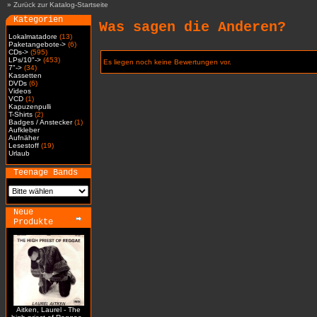
»
Zurück zur Katalog-Startseite
Kategorien
Was sagen die Anderen?
Lokalmatadore
(13)
Paketangebote->
(6)
CDs->
(595)
LPs/10"->
(453)
Es liegen noch keine Bewertungen vor.
7"->
(34)
Kassetten
DVDs
(6)
Videos
VCD
(1)
Kapuzenpulli
T-Shirts
(2)
Badges / Anstecker
(1)
Aufkleber
Aufnäher
Lesestoff
(19)
Urlaub
Teenage Bands
Neue
Produkte
Aitken, Laurel - The