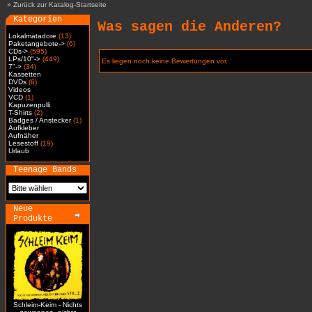
»
Zurück zur Katalog-Startseite
Kategorien
Was sagen die Anderen?
Lokalmatadore
(13)
Paketangebote->
(6)
CDs->
(595)
LPs/10"->
(449)
Es liegen noch keine Bewertungen vor.
7"->
(34)
Kassetten
DVDs
(6)
Videos
VCD
(1)
Kapuzenpulli
T-Shirts
(2)
Badges / Anstecker
(1)
Aufkleber
Aufnäher
Lesestoff
(19)
Urlaub
Teenage Bands
Neue
Produkte
Schleim-Keim - Nichts