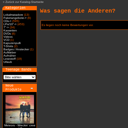
»
Zurück zur Katalog-Startseite
Kategorien
Was sagen die Anderen?
Lokalmatadore
(13)
Paketangebote->
(6)
CDs->
(595)
LPs/10"->
(453)
Es liegen noch keine Bewertungen vor.
7"->
(34)
Kassetten
DVDs
(6)
Videos
VCD
(1)
Kapuzenpulli
T-Shirts
(2)
Badges / Anstecker
(1)
Aufkleber
Aufnäher
Lesestoff
(19)
Urlaub
Teenage Bands
Neue
Produkte
Meteors - Wreckin' crew