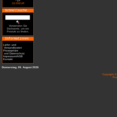
- LP
18.00EUR
Schnellsuche
Verwenden Sie
Stichworte, um ein
Produkt zu finden.
Informationen
Liefer- und
Versandkosten
Privatsphäre
und Datenschutz
Impressum/AGB
Kontakt
Donnerstag, 06. August 2026
Copyright 
Po