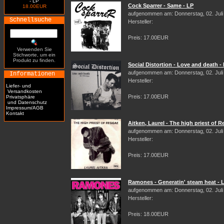
- LP
Cock Sparrer - Same - LP
18.00EUR
aufgenommen am: Donnerstag, 02. Juli
Schnellsuche
Hersteller:
Preis: 17.00EUR
Verwenden Sie
Stichworte, um ein
Produkt zu finden.
Social Distortion - Love and death -
aufgenommen am: Donnerstag, 02. Juli
Informationen
Hersteller:
Liefer- und
Versandkosten
Preis: 17.00EUR
Privatsphäre
und Datenschutz
Impressum/AGB
Kontakt
Aitken, Laurel - The high priest of 
aufgenommen am: Donnerstag, 02. Juli
Hersteller:
Preis: 17.00EUR
Ramones - Generatin' steam heat - 
aufgenommen am: Donnerstag, 02. Juli
Hersteller:
Preis: 18.00EUR