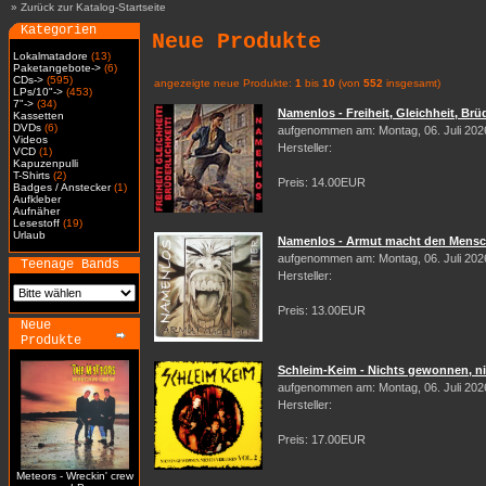
»
Zurück zur Katalog-Startseite
Kategorien
Neue Produkte
Lokalmatadore
(13)
Paketangebote->
(6)
CDs->
(595)
angezeigte neue Produkte:
1
bis
10
(von
552
insgesamt)
LPs/10"->
(453)
7"->
(34)
Namenlos - Freiheit, Gleichheit, Brüd
Kassetten
DVDs
(6)
aufgenommen am: Montag, 06. Juli 202
Videos
Hersteller:
VCD
(1)
Kapuzenpulli
T-Shirts
(2)
Preis: 14.00EUR
Badges / Anstecker
(1)
Aufkleber
Aufnäher
Lesestoff
(19)
Urlaub
Namenlos - Armut macht den Mensch
aufgenommen am: Montag, 06. Juli 202
Teenage Bands
Hersteller:
Preis: 13.00EUR
Neue
Produkte
Schleim-Keim - Nichts gewonnen, nic
aufgenommen am: Montag, 06. Juli 202
Hersteller:
Preis: 17.00EUR
Meteors - Wreckin' crew