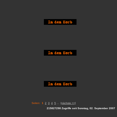
Seiten:
1
2
3
4
5
...
[nächste >>]
215827298 Zugriffe seit Sonntag, 02. September 2007