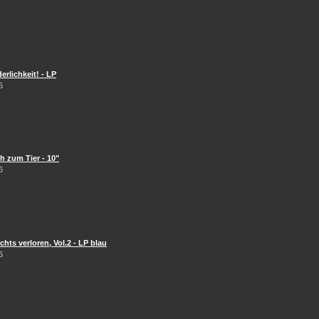
erlichkeit! - LP
6
 zum Tier - 10"
6
hts verloren, Vol.2 - LP blau
6