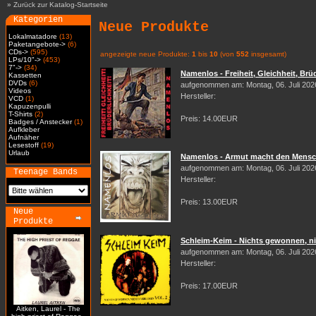
»
Zurück zur Katalog-Startseite
Kategorien
Neue Produkte
Lokalmatadore
(13)
Paketangebote->
(6)
CDs->
(595)
angezeigte neue Produkte:
1
bis
10
(von
552
insgesamt)
LPs/10"->
(453)
7"->
(34)
Namenlos - Freiheit, Gleichheit, Brüd
Kassetten
DVDs
(6)
aufgenommen am: Montag, 06. Juli 202
Videos
Hersteller:
VCD
(1)
Kapuzenpulli
T-Shirts
(2)
Preis: 14.00EUR
Badges / Anstecker
(1)
Aufkleber
Aufnäher
Lesestoff
(19)
Urlaub
Namenlos - Armut macht den Mensch
aufgenommen am: Montag, 06. Juli 202
Teenage Bands
Hersteller:
Preis: 13.00EUR
Neue
Produkte
Schleim-Keim - Nichts gewonnen, nic
aufgenommen am: Montag, 06. Juli 202
Hersteller:
Preis: 17.00EUR
Aitken, Laurel - The