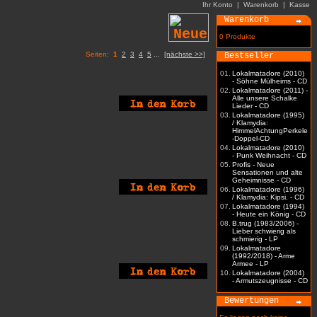
Ihr Konto
|
Warenkorb
|
Kasse
Warenkorb
0 Produkte
Seiten:
1
2
3
4
5
...
[nächste >>]
Bestseller
01.
Lokalmatadore (2010)
- Söhne Mülheims - CD
02.
Lokalmatadore (2011) -
Alle unsere Schalke
Lieder - CD
03.
Lokalmatadore (1995)
/ Klamydia:
HimmelAchtungPerkele
-Doppel-CD
04.
Lokalmatadore (2010)
- Punk Weihnacht - CD
05.
Profis - Neue
Sensationen und alte
Geheimnisse - CD
06.
Lokalmatadore (1996)
/ Klamydia: Kipsi. - CD
07.
Lokalmatadore (1994)
- Heute ein König - CD
08.
B.trug (1983/2006) -
Lieber schwierig als
schmierig - LP
09.
Lokalmatadore
(1992/2018) - Arme
Armee - LP
10.
Lokalmatadore (2004)
- Armutszeugnisse - CD
Bewertungen