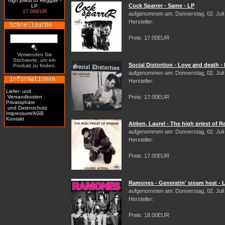
high priest of Reggae -
Cock Sparrer - Same - LP
LP
17.00EUR
aufgenommen am: Donnerstag, 02. Juli
Hersteller:
Schnellsuche
Preis: 17.00EUR
Verwenden Sie
Stichworte, um ein
Social Distortion - Love and death -
Produkt zu finden.
aufgenommen am: Donnerstag, 02. Juli
Informationen
Hersteller:
Liefer- und
Versandkosten
Preis: 17.00EUR
Privatsphäre
und Datenschutz
Impressum/AGB
Kontakt
Aitken, Laurel - The high priest of 
aufgenommen am: Donnerstag, 02. Juli
Hersteller:
Preis: 17.00EUR
Ramones - Generatin' steam heat - 
aufgenommen am: Donnerstag, 02. Juli
Hersteller:
Preis: 18.00EUR