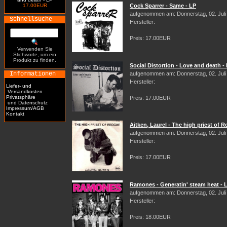
17.00EUR
Cock Sparrer - Same - LP
aufgenommen am: Donnerstag, 02. Juli
Schnellsuche
Hersteller:
Preis: 17.00EUR
Verwenden Sie
Stichworte, um ein
Produkt zu finden.
Social Distortion - Love and death -
Informationen
aufgenommen am: Donnerstag, 02. Juli
Hersteller:
Liefer- und
Versandkosten
Privatsphäre
Preis: 17.00EUR
und Datenschutz
Impressum/AGB
Kontakt
Aitken, Laurel - The high priest of 
aufgenommen am: Donnerstag, 02. Juli
Hersteller:
Preis: 17.00EUR
Ramones - Generatin' steam heat - 
aufgenommen am: Donnerstag, 02. Juli
Hersteller:
Preis: 18.00EUR