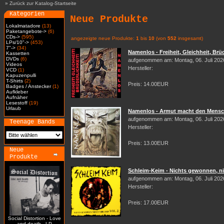
»
Zurück zur Katalog-Startseite
Kategorien
Neue Produkte
Lokalmatadore
(13)
Paketangebote->
(6)
CDs->
(595)
angezeigte neue Produkte:
1
bis
10
(von
552
insgesamt)
LPs/10"->
(453)
7"->
(34)
Namenlos - Freiheit, Gleichheit, Brüd
Kassetten
DVDs
(6)
aufgenommen am: Montag, 06. Juli 202
Videos
Hersteller:
VCD
(1)
Kapuzenpulli
T-Shirts
(2)
Preis: 14.00EUR
Badges / Anstecker
(1)
Aufkleber
Aufnäher
Lesestoff
(19)
Urlaub
Namenlos - Armut macht den Mensch
aufgenommen am: Montag, 06. Juli 202
Teenage Bands
Hersteller:
Preis: 13.00EUR
Neue
Produkte
Schleim-Keim - Nichts gewonnen, nic
aufgenommen am: Montag, 06. Juli 202
Hersteller:
Preis: 17.00EUR
Social Distortion - Love
and death - LP