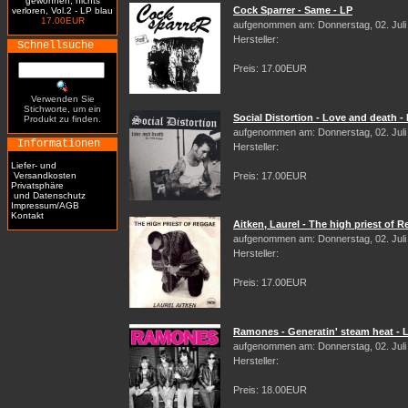
gewonnen, nichts
Cock Sparrer - Same - LP
verloren, Vol.2 - LP blau
17.00EUR
aufgenommen am: Donnerstag, 02. Juli
Hersteller:
Schnellsuche
Preis: 17.00EUR
Verwenden Sie
Stichworte, um ein
Social Distortion - Love and death -
Produkt zu finden.
aufgenommen am: Donnerstag, 02. Juli
Informationen
Hersteller:
Liefer- und
Versandkosten
Preis: 17.00EUR
Privatsphäre
und Datenschutz
Impressum/AGB
Kontakt
Aitken, Laurel - The high priest of 
aufgenommen am: Donnerstag, 02. Juli
Hersteller:
Preis: 17.00EUR
Ramones - Generatin' steam heat - 
aufgenommen am: Donnerstag, 02. Juli
Hersteller:
Preis: 18.00EUR