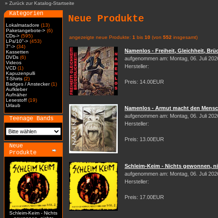
»
Zurück zur Katalog-Startseite
Kategorien
Neue Produkte
Lokalmatadore
(13)
Paketangebote->
(6)
CDs->
(595)
angezeigte neue Produkte:
1
bis
10
(von
552
insgesamt)
LPs/10"->
(453)
7"->
(34)
Namenlos - Freiheit, Gleichheit, Brüd
Kassetten
DVDs
(6)
aufgenommen am: Montag, 06. Juli 202
Videos
Hersteller:
VCD
(1)
Kapuzenpulli
T-Shirts
(2)
Preis: 14.00EUR
Badges / Anstecker
(1)
Aufkleber
Aufnäher
Lesestoff
(19)
Urlaub
Namenlos - Armut macht den Mensch
aufgenommen am: Montag, 06. Juli 202
Teenage Bands
Hersteller:
Preis: 13.00EUR
Neue
Produkte
Schleim-Keim - Nichts gewonnen, nic
aufgenommen am: Montag, 06. Juli 202
Hersteller:
Preis: 17.00EUR
Schleim-Keim - Nichts