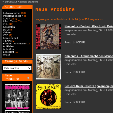
»
Zurück zur Katalog-Startseite
Kategorien
Neue Produkte
Lokalmatadore
(13)
Paketangebote->
(6)
CDs->
(595)
angezeigte neue Produkte:
1
bis
10
(von
552
insgesamt)
LPs/10"->
(453)
7"->
(34)
Namenlos - Freiheit, Gleichheit, Brüd
Kassetten
DVDs
(6)
aufgenommen am: Montag, 06. Juli 202
Videos
Hersteller:
VCD
(1)
Kapuzenpulli
T-Shirts
(2)
Preis: 14.00EUR
Badges / Anstecker
(1)
Aufkleber
Aufnäher
Lesestoff
(19)
Urlaub
Namenlos - Armut macht den Mensch
aufgenommen am: Montag, 06. Juli 202
Teenage Bands
Hersteller:
Preis: 13.00EUR
Neue
Produkte
Schleim-Keim - Nichts gewonnen, nic
aufgenommen am: Montag, 06. Juli 202
Hersteller:
Preis: 17.00EUR
Ramones - Generatin'