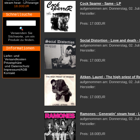
steam heat - LP/orange
Cock Sparrer - Same - LP
18.00EUR
aufgenommen am: Donnerstag, 02. Juli
Hersteller:
Schnellsuche
Preis: 17.00EUR
Verwenden Sie
Stichworte, um ein
Produkt zu finden.
Social Distortion - Love and death -
aufgenommen am: Donnerstag, 02. Juli
Informationen
Hersteller:
Liefer- und
Versandkosten
Preis: 17.00EUR
Privatsphäre
und Datenschutz
Impressum/AGB
Kontakt
Aitken, Laurel - The high priest of 
aufgenommen am: Donnerstag, 02. Juli
Hersteller:
Preis: 17.00EUR
Ramones - Generatin' steam heat - 
aufgenommen am: Donnerstag, 02. Juli
Hersteller:
Preis: 18.00EUR