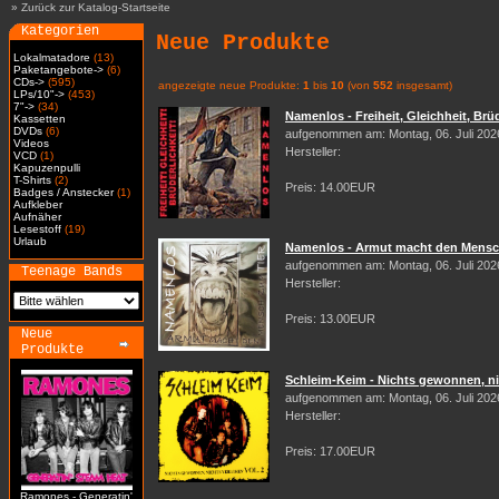
»
Zurück zur Katalog-Startseite
Kategorien
Neue Produkte
Lokalmatadore
(13)
Paketangebote->
(6)
CDs->
(595)
angezeigte neue Produkte:
1
bis
10
(von
552
insgesamt)
LPs/10"->
(453)
7"->
(34)
Namenlos - Freiheit, Gleichheit, Brüd
Kassetten
DVDs
(6)
aufgenommen am: Montag, 06. Juli 202
Videos
Hersteller:
VCD
(1)
Kapuzenpulli
T-Shirts
(2)
Preis: 14.00EUR
Badges / Anstecker
(1)
Aufkleber
Aufnäher
Lesestoff
(19)
Urlaub
Namenlos - Armut macht den Mensch
aufgenommen am: Montag, 06. Juli 202
Teenage Bands
Hersteller:
Preis: 13.00EUR
Neue
Produkte
Schleim-Keim - Nichts gewonnen, nic
aufgenommen am: Montag, 06. Juli 202
Hersteller:
Preis: 17.00EUR
Ramones - Generatin'