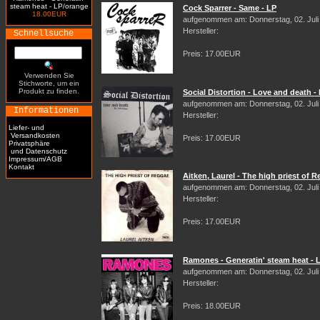
steam heat - LP/orange
Cock Sparrer - Same - LP
18.00EUR
aufgenommen am: Donnerstag, 02. Juli
Hersteller:
Schnellsuche
Preis: 17.00EUR
Verwenden Sie
Stichworte, um ein
Produkt zu finden.
Social Distortion - Love and death -
aufgenommen am: Donnerstag, 02. Juli
Informationen
Hersteller:
Liefer- und
Versandkosten
Preis: 17.00EUR
Privatsphäre
und Datenschutz
Impressum/AGB
Kontakt
Aitken, Laurel - The high priest of 
aufgenommen am: Donnerstag, 02. Juli
Hersteller:
Preis: 17.00EUR
Ramones - Generatin' steam heat - 
aufgenommen am: Donnerstag, 02. Juli
Hersteller:
Preis: 18.00EUR